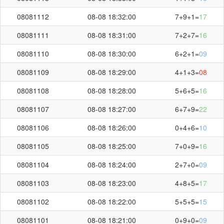
08081112
08-08 18:32:00
7+9+1=
17
08081111
08-08 18:31:00
7+2+7=
16
08081110
08-08 18:30:00
6+2+1=
09
08081109
08-08 18:29:00
4+1+3=
08
08081108
08-08 18:28:00
5+6+5=
16
08081107
08-08 18:27:00
6+7+9=
22
08081106
08-08 18:26:00
0+4+6=
10
08081105
08-08 18:25:00
7+0+9=
16
08081104
08-08 18:24:00
2+7+0=
09
08081103
08-08 18:23:00
4+8+5=
17
08081102
08-08 18:22:00
5+5+5=
15
08081101
08-08 18:21:00
0+9+0=
09