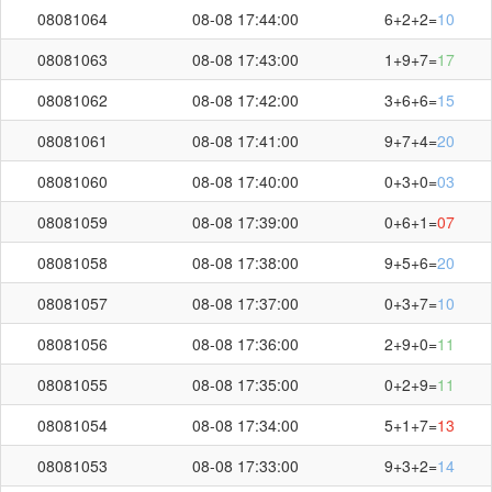
08081064
08-08 17:44:00
6+2+2=
10
08081063
08-08 17:43:00
1+9+7=
17
08081062
08-08 17:42:00
3+6+6=
15
08081061
08-08 17:41:00
9+7+4=
20
08081060
08-08 17:40:00
0+3+0=
03
08081059
08-08 17:39:00
0+6+1=
07
08081058
08-08 17:38:00
9+5+6=
20
08081057
08-08 17:37:00
0+3+7=
10
08081056
08-08 17:36:00
2+9+0=
11
08081055
08-08 17:35:00
0+2+9=
11
08081054
08-08 17:34:00
5+1+7=
13
08081053
08-08 17:33:00
9+3+2=
14