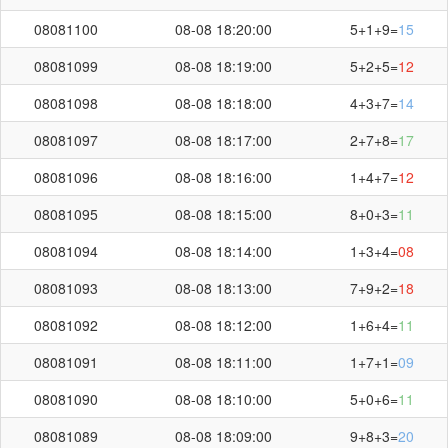
08081100
08-08 18:20:00
5+1+9=
15
08081099
08-08 18:19:00
5+2+5=
12
08081098
08-08 18:18:00
4+3+7=
14
08081097
08-08 18:17:00
2+7+8=
17
08081096
08-08 18:16:00
1+4+7=
12
第
08081135
开奖结果
08081095
08-08 18:15:00
8+0+3=
11
08081094
08-08 18:14:00
1+3+4=
08
08081093
08-08 18:13:00
7+9+2=
18
08081092
08-08 18:12:00
1+6+4=
11
+
+
=
6
9
6
21
08081091
08-08 18:11:00
1+7+1=
09
08081090
08-08 18:10:00
5+0+6=
11
08081089
08-08 18:09:00
9+8+3=
20