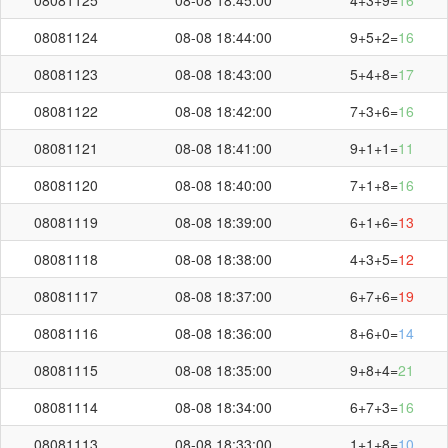
08081124
08-08 18:44:00
9+5+2=
16
08081123
08-08 18:43:00
5+4+8=
17
08081122
08-08 18:42:00
7+3+6=
16
08081121
08-08 18:41:00
9+1+1=
11
08081120
08-08 18:40:00
7+1+8=
16
08081119
08-08 18:39:00
6+1+6=
13
08081118
08-08 18:38:00
4+3+5=
12
08081117
08-08 18:37:00
6+7+6=
19
08081116
08-08 18:36:00
8+6+0=
14
08081115
08-08 18:35:00
9+8+4=
21
08081114
08-08 18:34:00
6+7+3=
16
08081113
08-08 18:33:00
1+1+8=
10