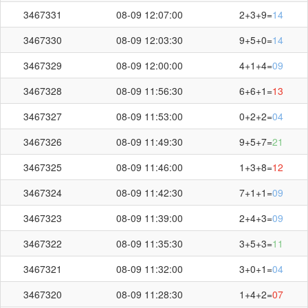
3467331
08-09 12:07:00
2+3+9=
14
3467330
08-09 12:03:30
9+5+0=
14
3467329
08-09 12:00:00
4+1+4=
09
3467328
08-09 11:56:30
6+6+1=
13
3467327
08-09 11:53:00
0+2+2=
04
3467326
08-09 11:49:30
9+5+7=
21
3467325
08-09 11:46:00
1+3+8=
12
3467324
08-09 11:42:30
7+1+1=
09
3467323
08-09 11:39:00
2+4+3=
09
3467322
08-09 11:35:30
3+5+3=
11
3467321
08-09 11:32:00
3+0+1=
04
3467320
08-09 11:28:30
1+4+2=
07