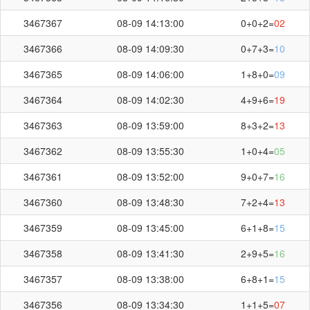
3467367
08-09 14:13:00
0+0+2=
02
3467366
08-09 14:09:30
0+7+3=
10
3467365
08-09 14:06:00
1+8+0=
09
3467364
08-09 14:02:30
4+9+6=
19
3467363
08-09 13:59:00
8+3+2=
13
3467362
08-09 13:55:30
1+0+4=
05
3467361
08-09 13:52:00
9+0+7=
16
3467360
08-09 13:48:30
7+2+4=
13
3467359
08-09 13:45:00
6+1+8=
15
3467358
08-09 13:41:30
2+9+5=
16
3467357
08-09 13:38:00
6+8+1=
15
3467356
08-09 13:34:30
1+1+5=
07