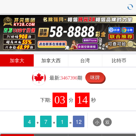
加拿大
加拿大西
台湾
比特币
咪牌
最新:
期
3467390
03
14
下期:
分
秒
4
7
1
12
+
+
=
小
双