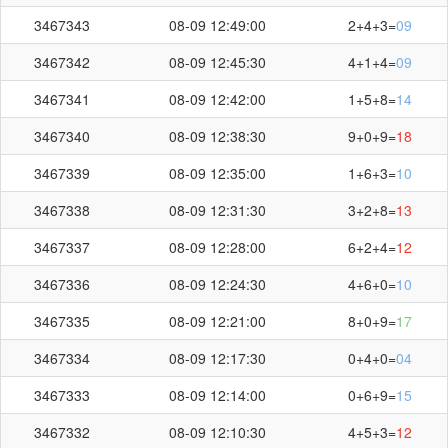
3467343
08-09 12:49:00
2+4+3=
09
刷新
截止第
3467391
期开奖：
03:14
秒
3467342
08-09 12:45:30
4+1+4=
09
3467341
08-09 12:42:00
1+5+8=
14
3467340
08-09 12:38:30
9+0+9=
18
3467339
08-09 12:35:00
1+6+3=
10
3467338
08-09 12:31:30
3+2+8=
13
3467337
08-09 12:28:00
6+2+4=
12
3467336
08-09 12:24:30
4+6+0=
10
3467335
08-09 12:21:00
8+0+9=
17
3467334
08-09 12:17:30
0+4+0=
04
3467333
08-09 12:14:00
0+6+9=
15
3467332
08-09 12:10:30
4+5+3=
12